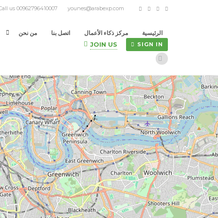
Call us 00962796410007
younes@arabexp.com
الرئيسية
مركز ذكاء الأعمال
اتصل بنا
من نحن
JOIN US
SIGN IN