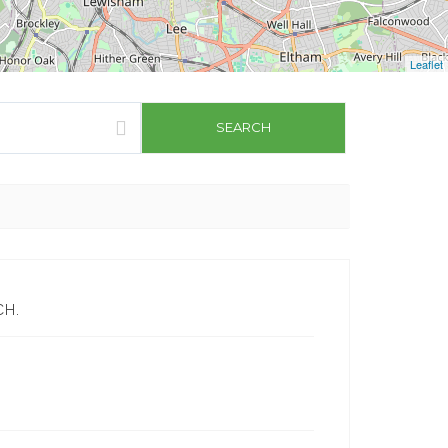
Leaflet
CH.