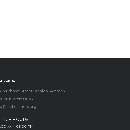
تواصل مع
Al Musharaf Street- Khalda- Amman-
rdan+9625699053
fo@arabtrainers.org
FFICE HOURS
:00 AM - 06:00 PM