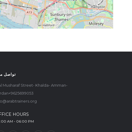
تواصل مع
Al Musharaf Street- Khalda- Amman-
rdan+9625699053
fo@arabtrainers.org
FFICE HOURS
:00 AM - 06:00 PM