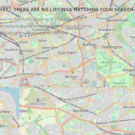
RY !
THERE ARE NO LISTINGS MATCHING YOUR SEARCH.
ase re-check the spelling of your keyword
 broadening your search by using general terms
 adjusting the filters applied by you