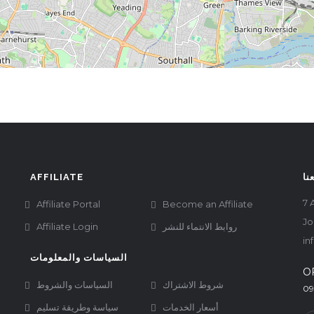
نا
AFFILIATE
7 
Affiliate Portal
Become an Affiliate
Jo
روابط الانتماء للنشر
Affiliate Login
in
السياسات والمعلومات
O
شروط الاشتراك
السياسات والشروط
09
أسعار الخدمات
سياسة وطريقة تسليم