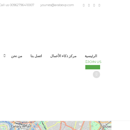
Call us 00962796410007
younes@arabexp.com
الرئيسية
مركز ذكاء الأعمال
اتصل بنا
من نحن
JOIN US
SIGN IN