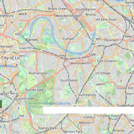
All specialisms
ys
0h