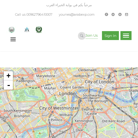
مرحباً بكم في بوابة الخبراء العرب
Call us 00962796410007
younes@arabexp.com
Join Us
Sign In
+
-