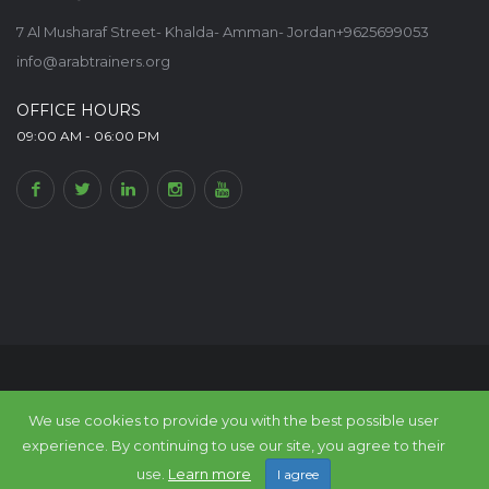
7 Al Musharaf Street- Khalda- Amman- Jordan+9625699053
info@arabtrainers.org
OFFICE HOURS
09:00 AM - 06:00 PM
© Arab Trainers Union-Arab Expert Portal, All rights reserved. Within
The
We use cookies to provide you with the best possible user
Council of Arab Economic Unity
experience. By continuing to use our site, you agree to their
Back to top
use.
Learn more
I agree