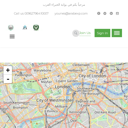
مرحباً بكم في بوابة الخبراء العرب
Call us 00962796410007
younes@arabexp.com
Join Us
Sign In
+
-