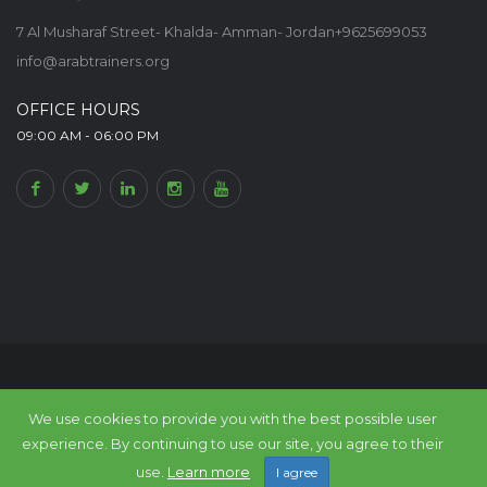
7 Al Musharaf Street- Khalda- Amman- Jordan+9625699053
info@arabtrainers.org
OFFICE HOURS
09:00 AM - 06:00 PM
© Arab Trainers Union-Arab Expert Portal, All rights reserved. Within
The
We use cookies to provide you with the best possible user
Council of Arab Economic Unity
experience. By continuing to use our site, you agree to their
Back to top
use.
Learn more
I agree