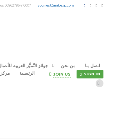
 us 00962796410007
younes@arabexp.com
اتصل بنا
من نحن
جوائز التَّميُّز العربية للأعما
الرئيسية
مركز ذ
JOIN US
SIGN IN