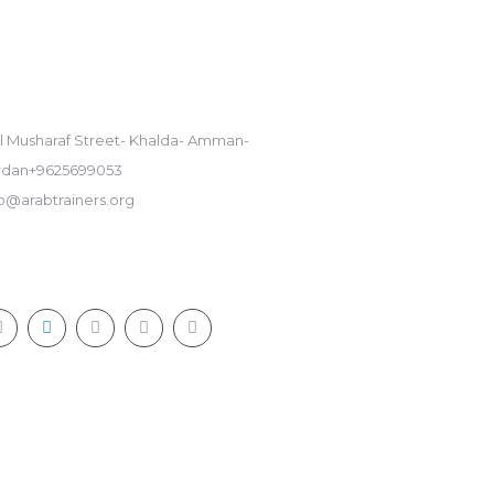
تواصل مع
Al Musharaf Street- Khalda- Amman-
rdan+9625699053
fo@arabtrainers.org
FICE HOURS
:00 AM - 06:00 PM