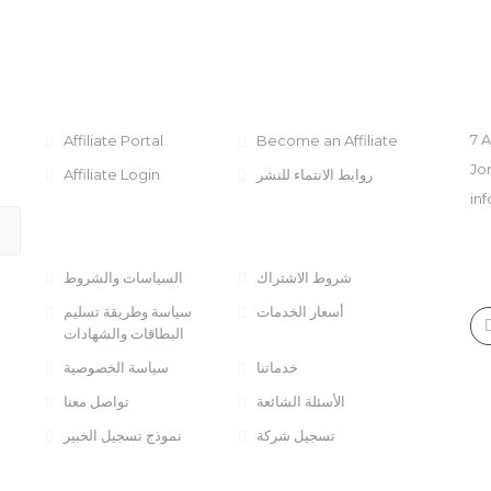
AFFILIATE
نا
7 
Affiliate Portal
Become an Affiliate
Jo
Affiliate Login
روابط الانتماء للنشر
in
السياسات والمعلومات
OF
09
شروط الاشتراك
السياسات والشروط
أسعار الخدمات
سياسة وطريقة تسليم
البطاقات والشهادات
خدماتنا
سياسة الخصوصية
الأسئلة الشائعة
تواصل معنا
تسجيل شركة
نموذج تسجيل الخبير