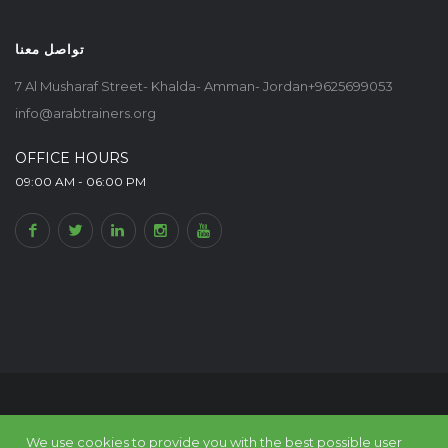
تواصل معنا
7 Al Musharaf Street- Khalda- Amman- Jordan+9625699053
info@arabtrainers.org
OFFICE HOURS
09:00 AM - 06:00 PM
© Arab Trainers Union-Arab Expert Portal, All rights reserved. Within
The
We use cookies to provide you with the best possible user
Council of Arab Economic Unity