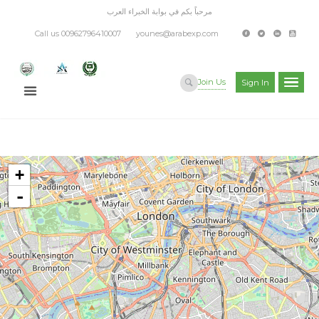
مرحباً بكم في بوابة الخبراء العرب
Call us 00962796410007
younes@arabexp.com
Join Us
Sign In
+
-