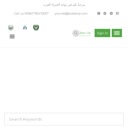
مرحباً بكم في بوابة الخبراء العرب
Call us 00962796410007
younes@arabexp.com
Join Us
Sign In
EXPLORE THOUSAND OF JOBS WITH
JUST SIMPLE SEARCH...