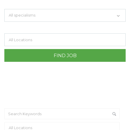
Search keywords e.g. web design
All specialisms
Filter by specialisms e.g. developer, designer