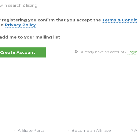
w in search & listing
 registering you confirm that you accept the
Terms & Condit
nd
Privacy Policy
add me to your mailing list
Already have an account?
Logi
AFFILIATE
نا
7 
Affiliate Portal
Become an Affiliate