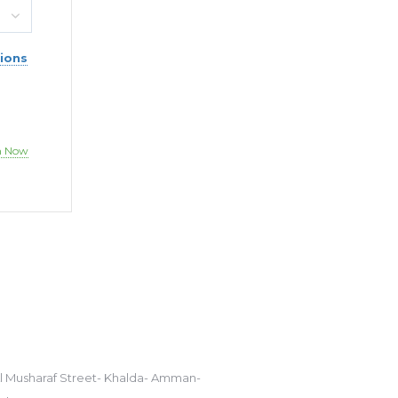
ions
n Now
تواصل مع
Al Musharaf Street- Khalda- Amman-