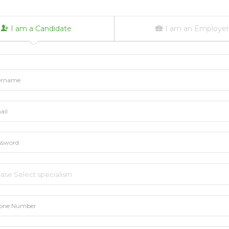
I am a Candidate
I am an Employe