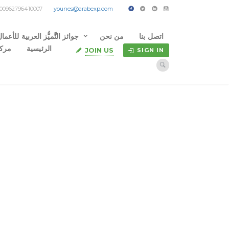
s 00962796410007
younes@arabexp.com
اتصل بنا
من نحن
جوائز التَّميُّز العربية للأعما
الرئيسية
مركز
JOIN US
SIGN IN