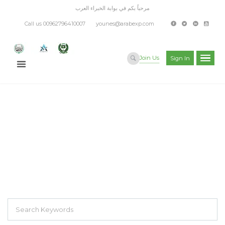
مرحباً بكم في بوابة الخبراء العرب
Call us 00962796410007
younes@arabexp.com
Join Us
Sign In
EXPLORE THOUSAND OF JOBS WITH
JUST SIMPLE SEARCH...