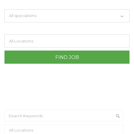
Search keywords e.g. web design
All specialisms
Filter by specialisms e.g. developer, designer