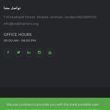
تواصل معنا
7 Al Musharaf Street- Khalda- Amman- Jordan+9625699053
info@arabtrainers.org
OFFICE HOURS
09:00 AM - 06:00 PM
© Arab Trainers Union-Arab Expert Portal, All rights reserved. Within
The
We use cookies to provide you with the best possible user
Council of Arab Economic Unity