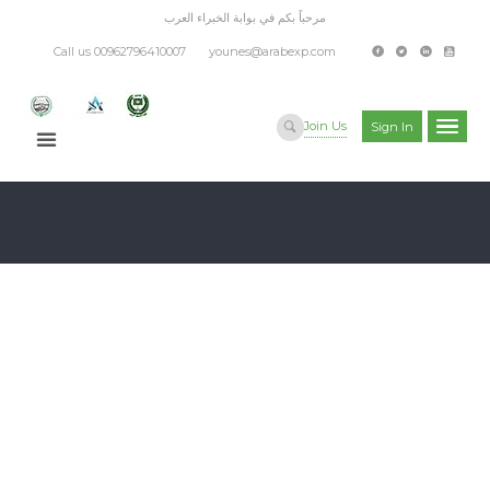
مرحباً بكم في بوابة الخبراء العرب
Call us 00962796410007
younes@arabexp.com
Join Us
Sign In