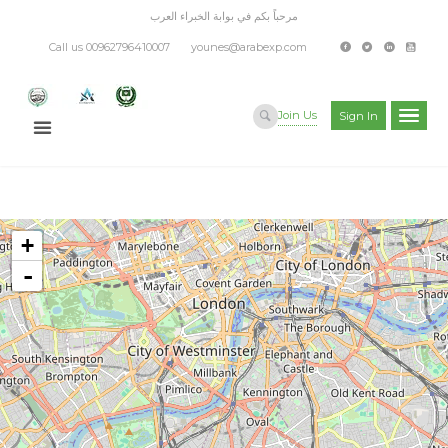
مرحباً بكم في بوابة الخبراء العرب
Call us 00962796410007
younes@arabexp.com
Join Us
Sign In
+
-