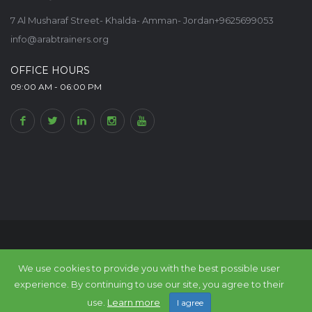
7 Al Musharaf Street- Khalda- Amman- Jordan+9625699053
info@arabtrainers.org
OFFICE HOURS
09:00 AM - 06:00 PM
© Arab Trainers Union-Arab Expert Portal, All rights reserved. Within
The
We use cookies to provide you with the best possible user
Council of Arab Economic Unity
experience. By continuing to use our site, you agree to their
Back to top
use.
Learn more
I agree